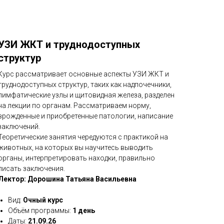
УЗИ ЖКТ и труднодоступных
структур
Курс рассматривает основные аспекты УЗИ ЖКТ и
труднодоступных структур, таких как надпочечники,
лимфатические узлы и щитовидная железа, разделен
на лекции по органам. Рассматриваем норму,
врожденные и приобретенные патологии, написание
заключений.
Теоретические занятия чередуются с практикой на
животных, на которых вы научитесь выводить
органы, интерпретировать находки, правильно
писать заключения.
Лектор: Дорошина Татьяна Васильевна
Вид:
Очный курс
Объём программы:
1 день
Даты:
21.09.26