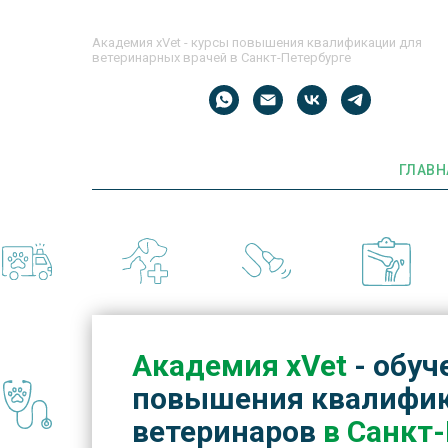
Академия xVet - курсы повышения квалификации для
ветеринарных врачей в Санкт-Петербурге
ГЛАВН
Академия xVet
- обуч
повышения квалифик
ветеринаров
в Санкт