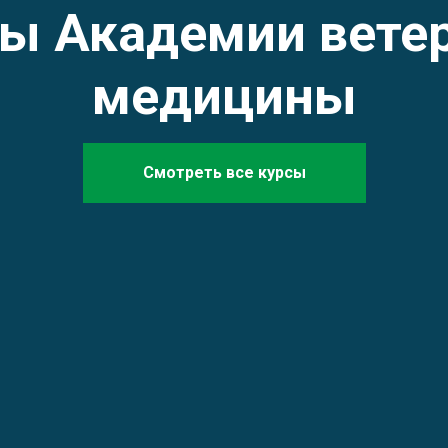
сы Академии вете
медицины
Смотреть все курсы