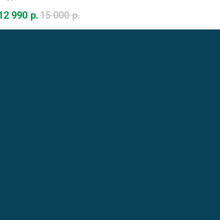
12 990
р.
15 000
р.