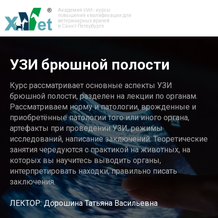
Академия xVet - курсы
повышения квалификации для
ветеринарных врачей
в Санкт-Петербурге
УЗИ брюшной полости
Курс рассматривает основные аспекты УЗИ
брюшной полости, разделен на лекции по органам.
Рассматриваем норму и патологии, врожденные и
приобретённые патологии того или иного органа,
артефакты при проведении УЗИ, режимы
исследований, написание заключений. Теоретические
занятия чередуются с практикой на животных, на
которых вы научитесь выводить органы,
интерпретировать находки, правильно писать
заключения.
ЛЕКТОР: Дорошина Татьяна Васильевна