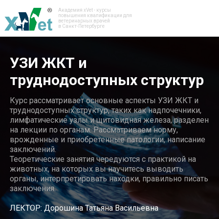
Академия xVet - курсы
повышения квалификации для
ветеринарных врачей
в Санкт-Петербурге
УЗИ ЖКТ и
труднодоступных структур
Курс рассматривает основные аспекты УЗИ ЖКТ и
труднодоступных структур, таких как надпочечники,
лимфатические узлы и щитовидная железа, разделен
на лекции по органам. Рассматриваем норму,
врожденные и приобретенные патологии, написание
заключений.
Теоретические занятия чередуются с практикой на
животных, на которых вы научитесь выводить
органы, интерпретировать находки, правильно писать
заключения.
ЛЕКТОР: Дорошина Татьяна Васильевна