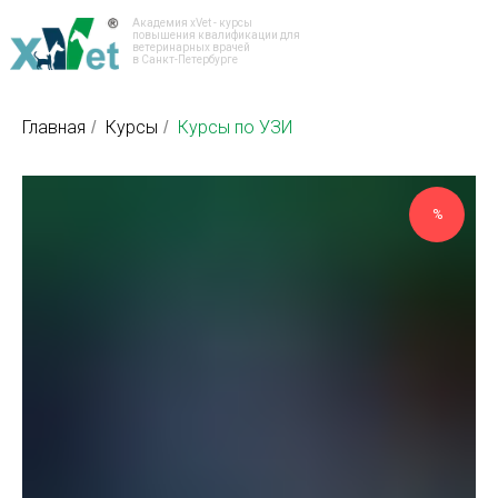
Академия xVet - курсы
повышения квалификации для
ветеринарных врачей
в Санкт-Петербурге
Главная
Курсы
Курсы по УЗИ
/
/
%